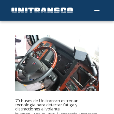
70 buses de Unitransco estrenan
tecnología para detectar fatiga y
distracciones al volante
by
Jeison
|
Oct 30, 2019
|
Destacado
,
Unitransco