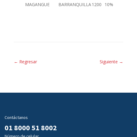
MAGANGUE
BARRANQUILLA
1200
10%
←
Regresar
Siguiente
→
Contáctanos
01 8000 51 8002
Número de celular