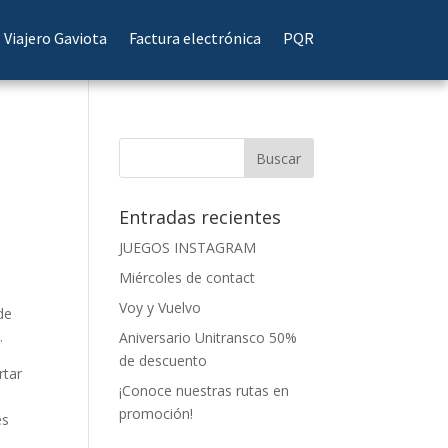
Viajero Gaviota
Factura electrónica
PQR
Entradas recientes
JUEGOS INSTAGRAM
Miércoles de contact
Voy y Vuelvo
de
.
Aniversario Unitransco 50%
de descuento
rtar
¡Conoce nuestras rutas en
promoción!
es